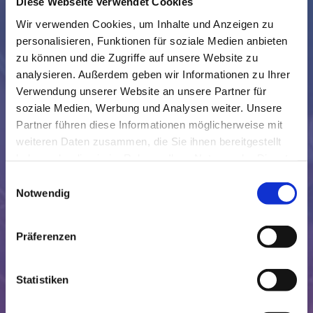
Diese Webseite verwendet Cookies
fachliche Kompetenz
Wir verwenden Cookies, um Inhalte und Anzeigen zu
Hathayoga & YinAwakeningYoga
personalisieren, Funktionen für soziale Medien anbieten
• Yoga für Rücken, Bauch & Beckenboden •
zu können und die Zugriffe auf unsere Website zu
Pre-/Postnatalyoga • Faszienyoga • Yoga am Stuhl •
analysieren. Außerdem geben wir Informationen zu Ihrer
Yoga für Senioren & Späteinsteiger •
Verwendung unserer Website an unsere Partner für
YinAwakeningyoga (r) Ausbilderin • Aromayoga
soziale Medien, Werbung und Analysen weiter. Unsere
Partner führen diese Informationen möglicherweise mit
Geprüfte Fachpraktikerin für Massage, Wellness
& Prävention / Staatlich zugelassene
weiteren Daten zusammen, die Sie ihnen bereitgestellt
Ausbildung
haben oder die sie im Rahmen Ihrer Nutzung der Dienste
gesammelt haben.
• Aromatherapiemassage • Ayurvedamassage • Tok
Einwilligungsauswahl
Sen • Triggerpunktbehandlung/ Elektroakupunktur •
Notwendig
Bambusmassage • Thaiyogamassage •
Bindegewebsmassage • kosm. Lymphdrainage •
Raindrop® Massage
Präferenzen
weitere Ausbildungen
Statistiken
• Entspannungstrainerin • Klangschalenpraktikerin •
grosse Aromapraktikerin • Rückentrainerin B • Trainerin
für Ostheoporosesport • Angelic Reiki Masterin •