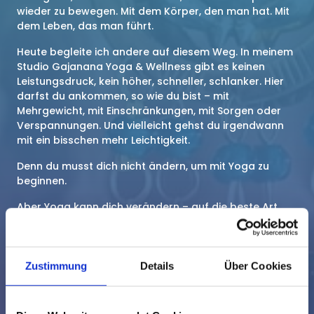
wieder zu bewegen. Mit dem Körper, den man hat. Mit 
dem Leben, das man führt.
Heute begleite ich andere auf diesem Weg. In meinem 
Studio Gajanana Yoga & Wellness gibt es keinen 
Leistungsdruck, kein höher, schneller, schlanker. Hier 
darfst du ankommen, so wie du bist – mit 
Mehrgewicht, mit Einschränkungen, mit Sorgen oder 
Verspannungen. Und vielleicht gehst du irgendwann 
mit ein bisschen mehr Leichtigkeit.
Denn du musst dich nicht ändern, um mit Yoga zu 
beginnen.
Aber Yoga kann dich verändern – auf die beste Art.
Qualifikationen
Zustimmung
Details
Über Cookies
Empathie und eigene Erfahrungen sorgen für die 
persönliche Eignung, Aus‒ und Weiterbildung für die 